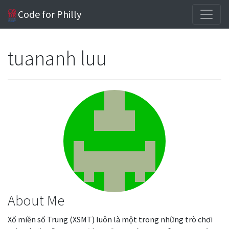
Code for Philly
tuananh luu
About Me
Xổ miền số Trung (XSMT) luôn là một trong những trò chơi